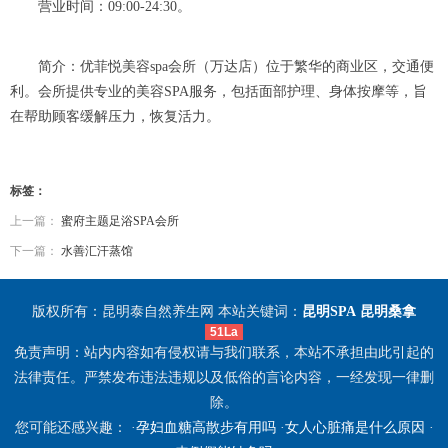
营业时间：09:00-24:30。
简介：优菲悦美容spa会所（万达店）位于繁华的商业区，交通便
利。会所提供专业的美容SPA服务，包括面部护理、身体按摩等，旨
在帮助顾客缓解压力，恢复活力。
标签：
上一篇：
蜜府主题足浴SPA会所
下一篇：
水善汇汗蒸馆
版权所有：昆明泰自然养生网 本站关键词：
昆明SPA
昆明桑拿
51La
免责声明：站内内容如有侵权请与我们联系，本站不承担由此引起的
法律责任。严禁发布违法违规以及低俗的言论内容，一经发现一律删
除。
您可能还感兴趣： ·
孕妇血糖高散步有用吗
·
女人心脏痛是什么原因
·