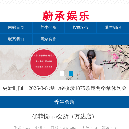
网站首页
养生会所
按摩SPA
养生知识
联系我们
网站合作
更新时间：2026-8-6 现已经收录1875条昆明桑拿休闲会
所-昆明泰自然养生网信息
养生会所
优菲悦spa会所（万达店）
作者：aqi 来源： 日期：2026-8-6 人气：
31
评论：
0