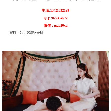
电话:13421632199
QQ:2825354672
微信：gs2020xd
蜜府主题足浴SPA会所