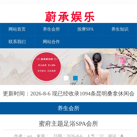
网站首页
养生会所
按摩SPA
养生知识
联系我们
网站合作
更新时间：2026-8-6 现已经收录1094条昆明桑拿休闲会
所-昆明泰自然养生网信息
养生会所
蜜府主题足浴SPA会所
作者：aqi 来源： 日期：2026-8-6 人气：
32
评论：
0